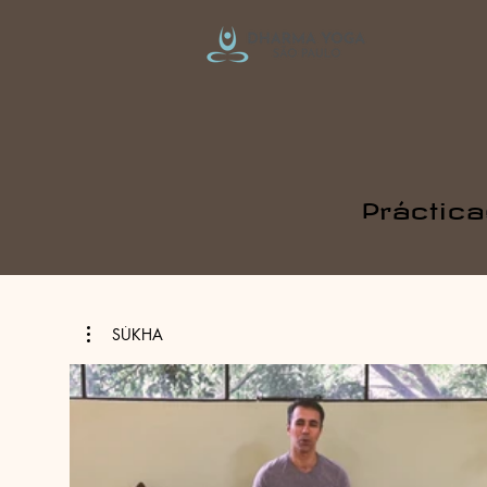
Práctic
SÚKHA