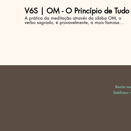
V6S | OM - O Princípio de Tudo
A prática da meditação através da sílaba OM, o
verbo sagrado, é provavelmente, a mais famosa
técnica meditativa do Yoga. Neste vídeo ensinamos
como praticá-la. Na seção, áudios, deste site, você
encontrará a sílaba OM sendo vocalizada 108 vezes
(número de contas de um Japa Mala). Convidando
você a uma experiência única e transformadora.
Razón soc
Teléfono: +