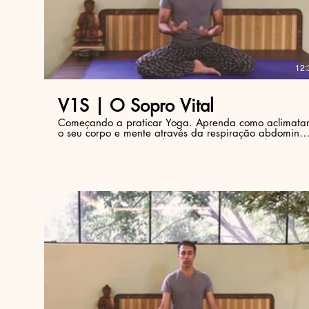
R$
12:
V1S | O Sopro Vital
Começando a praticar Yoga. Aprenda como aclimata
o seu corpo e mente através da respiração abdominal
e consciente. Neste vídeo apresentamos os elementos
fundamentais que precisam ser considerados na
prática dos exercícios.
R$