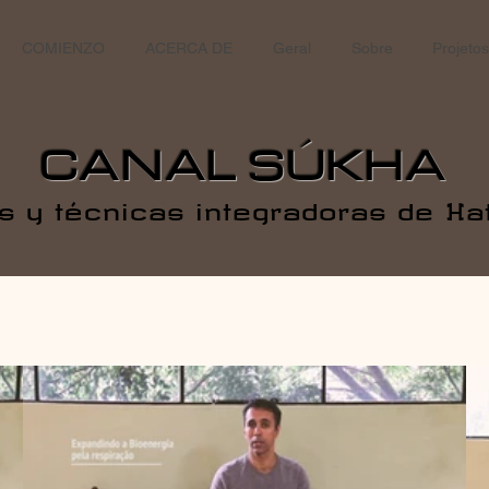
COMIENZO
ACERCA DE
Geral
Sobre
Projetos
CANAL SÚKHA
as y técnicas integradoras de Ha