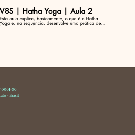
V8S | Hatha Yoga | Aula 2
Esta aula explica, basicamente, o que é o Hatha
Yoga e, na sequência, desenvolve uma prática de
fácil e agradável execução que contém: Pránáyámas
(exercícios respiratórios); Ásanas (técnicas corporais
de reforço da estrutura biológica); Yoganidrá
(relaxamento através da atenção na respiração).
 / 0001-00
ulo - Brasil