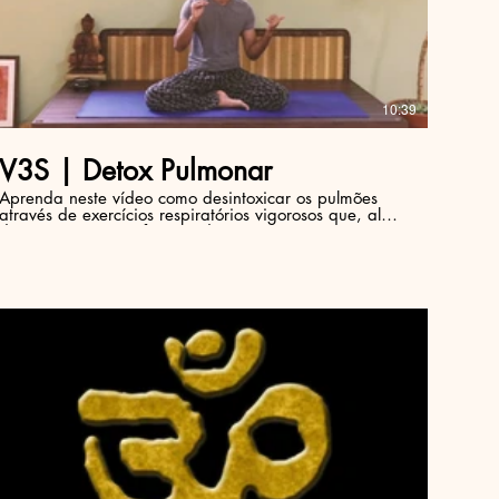
R$
10:39
V3S | Detox Pulmonar
Aprenda neste vídeo como desintoxicar os pulmões
através de exercícios respiratórios vigorosos que, além
de promover a purificação do sistema respiratório,
ajuda a melhorar a circulação cerebral e o
desempenho nos exercícios corporais,
R$