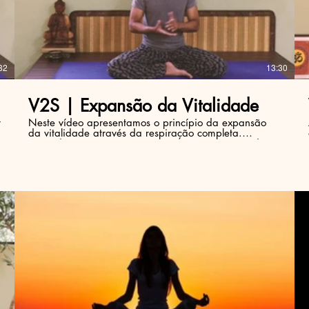
R$
32
13:30
V2S | Expansão da Vitalidade
r
Neste vídeo apresentamos o princípio da expansão
da vitalidade através da respiração completa.
Aprenda, aqui, como respirar corretamente usando
100% da capacidade pulmonar e, com isso, melhorar
a disposição no dia a dia.
R$