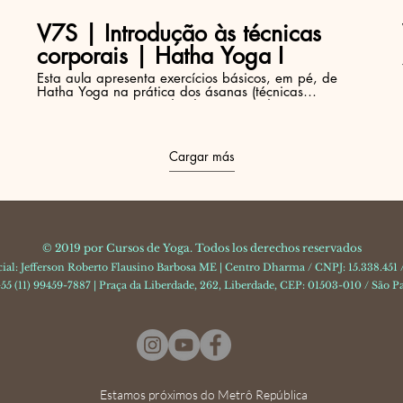
V7S | Introdução às técnicas
corporais | Hatha Yoga I
Esta aula apresenta exercícios básicos, em pé, de
Hatha Yoga na prática dos ásanas (técnicas
corporais). Compreendendo posturas de extensão,
flexão, inclinação e torção da coluna vertebral,
alongamento e flexibilização dos membros inferiores
e, ao final, shavásana - descontração e relaxamento.
Cargar más
É uma ótima prática para aliviar a coluna e tonificar
as pernas.
© 2019 por Cursos de Yoga. Todos los derechos reservados
ial: Jefferson Roberto Flausino Barbosa ME | Centro Dharma / CNPJ: 15.338.451
55 (11) 99459-7887 | Praça da Liberdade, 262, Liberdade, CEP: 01503-010 / São Pa
Estamos próximos do Metrô República