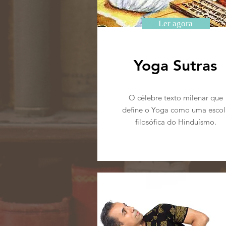
Ler agora
Yoga Sutras
O célebre texto milenar que
define o Yoga como uma escol
filosófica do Hinduísmo.