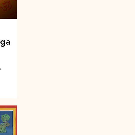
oga
a