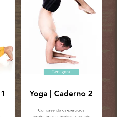
Ler agora
 1
Yoga | Caderno 2
Compreenda os exercícios
o
respiratórios e técnicas corporais