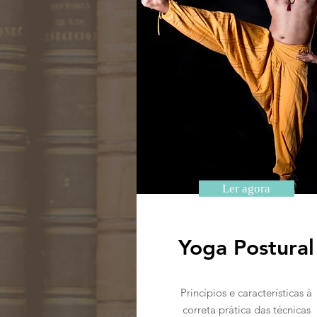
Ler agora
Yoga Postural
Princípios e características à
correta prática das técnicas