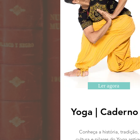
Ler agora
Yoga | Caderno
Conheça a história, tradição,
cultura e pilares do Yoga antig