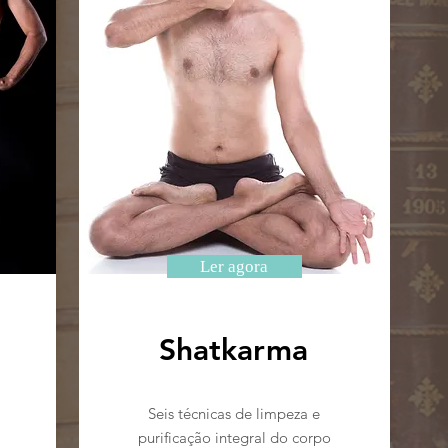
Ler agora
Shatkarma
Seis técnicas de limpeza e
purificação integral do corpo