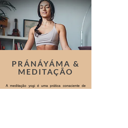
PRÁNÁYÁMA &
MEDITAÇÃO
A meditação yogi é uma prática consciente de
autoconhecimento e um elemento essencial do
yoga. Nas aulas regulares de yoga, você
aprenderá a concentrar melhor, controlar seus
pensamentos, acalmar a mente e, como resultado,
experimentar uma profunda paz mental e
serenidade emocional.
A meditação é a técnica principal do yoga e todos
os outros exercícios realizados nas aulas são