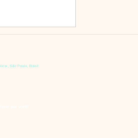
uncia-se “shri iân-tra”), com
 do tantrismo hinduísta —
ī Vidyā — bem como
Vidyā, e literatura correlata.
arei desvendando de uma
rática, os d
lica , São Paulo, Brasil
fazer por você!