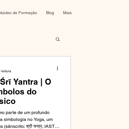
Núcleo de Formação
Blog
Mais
 leitura
rī Yantra | O
mbolos do
sico
omo parte de um profundo
 a simbologia no Yoga, um
 (sânscrito: श्री यन्त्र, IAST: