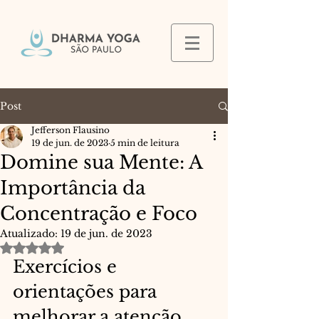
Post
Jefferson Flausino
19 de jun. de 2023
5 min de leitura
Domine sua Mente: A
Importância da
Concentração e Foco
Atualizado:
19 de jun. de 2023
Avaliado com NaN de 5 estrelas.
Exercícios e 
orientações para 
melhorar a atenção