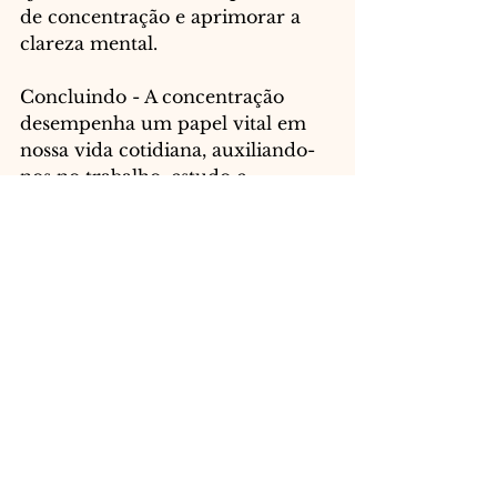
de concentração e aprimorar a 
clareza mental.
Concluindo - A concentração 
desempenha um papel vital em 
nossa vida cotidiana, auxiliando-
nos no trabalho, estudo e 
realização de tarefas com 
eficiência. No entanto, muitas 
pessoas enfrentam dificuldades 
para manter o foco devido a 
distrações externas e problemas 
internos. Felizmente, existem 
exercícios e técnicas que podem 
ser empregados para aprimorar a 
capacidade de concentração e 
foco. A prática regular de 
meditação, o uso da técnica 
Pomodoro e a realização de 